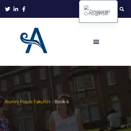
Crnogorski
Alumni Pravni Fakultet
-
Book 6