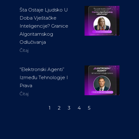
Šta Ostaje Ljudsko U
Doba Vještačke
Inteligencije? Granice
Algoritamskog
Odlučivanja
Čitaj
“Elektronski Agenti”
Između Tehnologije I
Prava
Čitaj
1
2
3
4
5