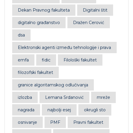
Dekan Pravnog fakulteta
Digitalni štit
digitalno građanstvo
Dražen Cerović
dsa
Elektronski agenti između tehnologije i prava
emfa
fidic
Filološki fakultet
filozofski fakultet
granice algoritamskog odlučivanja
izlozba
Lemana Srdanović
mreže
nagrada
najbolji esej
okrugli sto
osnivanje
PMF
Pravni fakultet