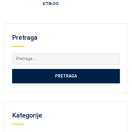
Rated
£
78.00
0
out
of
5
Pretraga
Kategorije