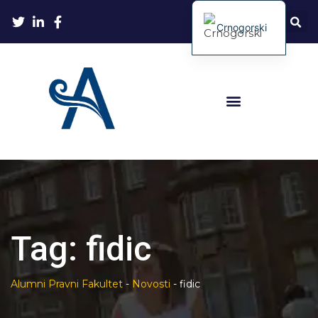
Crnogorski
Tag:
fidic
Alumni Pravni Fakultet
-
Novosti
-
fidic