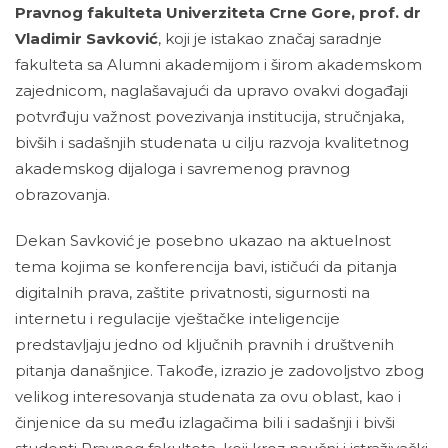
Pravnog fakulteta Univerziteta Crne Gore, prof. dr
Vladimir Savković
, koji je istakao značaj saradnje
fakulteta sa Alumni akademijom i širom akademskom
zajednicom, naglašavajući da upravo ovakvi događaji
potvrđuju važnost povezivanja institucija, stručnjaka,
bivših i sadašnjih studenata u cilju razvoja kvalitetnog
akademskog dijaloga i savremenog pravnog
obrazovanja.
Dekan Savković je posebno ukazao na aktuelnost
tema kojima se konferencija bavi, ističući da pitanja
digitalnih prava, zaštite privatnosti, sigurnosti na
internetu i regulacije vještačke inteligencije
predstavljaju jedno od ključnih pravnih i društvenih
pitanja današnjice. Takođe, izrazio je zadovoljstvo zbog
velikog interesovanja studenata za ovu oblast, kao i
činjenice da su među izlagačima bili i sadašnji i bivši