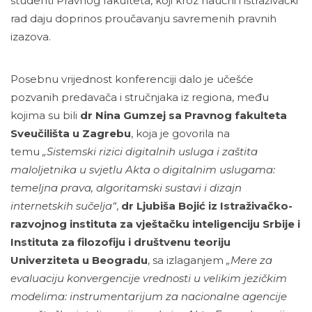
studenti Pravnog fakulteta, koji kroz naučni i istraživački
rad daju doprinos proučavanju savremenih pravnih
izazova.
Posebnu vrijednost konferenciji dalo je učešće
pozvanih predavača i stručnjaka iz regiona, među
kojima su bili
dr Nina Gumzej sa Pravnog fakulteta
Sveučilišta u Zagrebu
, koja je govorila na
temu
„Sistemski rizici digitalnih usluga i zaštita
maloljetnika u svjetlu Akta o digitalnim uslugama:
temeljna prava, algoritamski sustavi i dizajn
internetskih sučelja“
,
dr Ljubiša Bojić iz Istraživačko-
razvojnog instituta za vještačku inteligenciju Srbije i
Instituta za filozofiju i društvenu teoriju
Univerziteta u Beogradu
, sa izlaganjem
„Mere za
evaluaciju konvergencije vrednosti u velikim jezičkim
modelima: instrumentarijum za nacionalne agencije