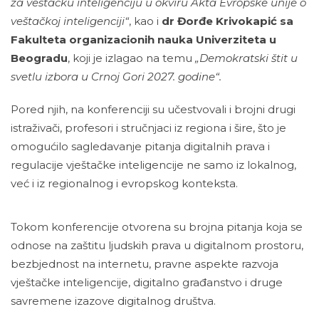
za veštačku inteligenciju u okviru Akta Evropske unije o
veštačkoj inteligenciji“
, kao i
dr Đorđe Krivokapić sa
Fakulteta organizacionih nauka Univerziteta u
Beogradu
, koji je izlagao na temu
„Demokratski štit u
svetlu izbora u Crnoj Gori 2027. godine“.
Pored njih, na konferenciji su učestvovali i brojni drugi
istraživači, profesori i stručnjaci iz regiona i šire, što je
omogućilo sagledavanje pitanja digitalnih prava i
regulacije vještačke inteligencije ne samo iz lokalnog,
već i iz regionalnog i evropskog konteksta.
Tokom konferencije otvorena su brojna pitanja koja se
odnose na zaštitu ljudskih prava u digitalnom prostoru,
bezbjednost na internetu, pravne aspekte razvoja
vještačke inteligencije, digitalno građanstvo i druge
savremene izazove digitalnog društva.