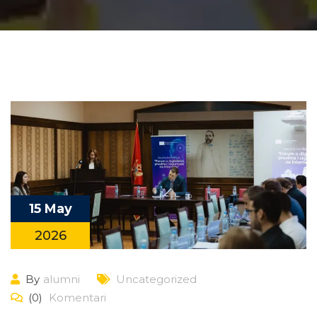
15 May
2026
By
alumni
Uncategorized
(0)
Komentari