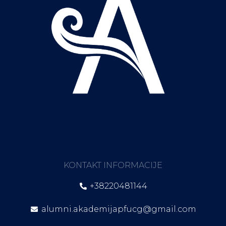
KONTAKT INFORMACIJE
+38220481144
alumni.akademijapfucg@gmail.com