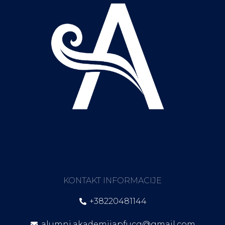
KONTAKT INFORMACIJE
+38220481144
alumni.akademijapfucg@gmail.com