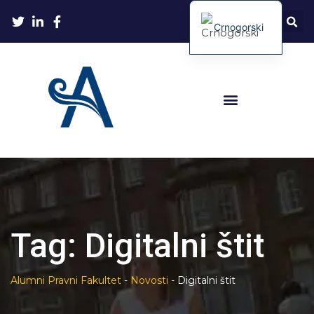
Crnogorski
Tag:
Digitalni štit
Alumni Pravni Fakultet
-
Novosti
-
Digitalni štit