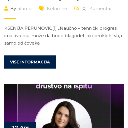
By
alumni
Kolumne
(0)
Komentari
KSENIJA PERUNOVIĆ[1] „Naučno – tehnički progres
ima dva lica: može da bude blagodet, ali i prokletstvo, i
samo od čoveka
VIŠE INFORMACIJA
27 Apr