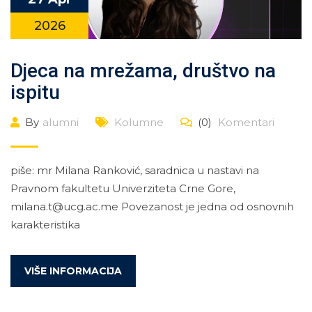
2026
Djeca na mrežama, društvo na
ispitu
By
alumni
Kolumne
(0)
Komentari
piše: mr Milana Ranković, saradnica u nastavi na
Pravnom fakultetu Univerziteta Crne Gore,
milana.t@ucg.ac.me Povezanost je jedna od osnovnih
karakteristika
VIŠE INFORMACIJA