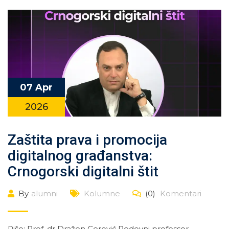
07 Apr
2026
Zaštita prava i promocija
digitalnog građanstva:
Crnogorski digitalni štit
By
alumni
Kolumne
(0)
Komentari
Piše: Prof. dr Dražen Cerović Redovni professor