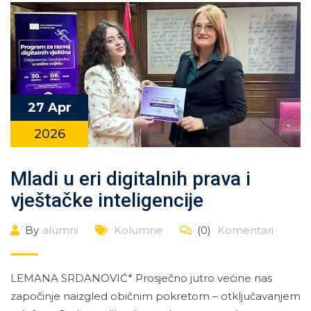
27 Apr
2026
Mladi u eri digitalnih prava i
vještačke inteligencije
By
alumni
Kolumne
(0)
Komentari
LEMANA SRDANOVIĆ* Prosječno jutro većine nas
započinje naizgled običnim pokretom – otključavanjem