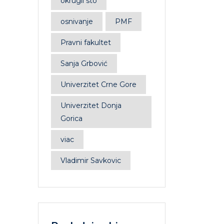
okrugli sto
osnivanje
PMF
Pravni fakultet
Sanja Grbović
Univerzitet Crne Gore
Univerzitet Donja
Gorica
viac
Vladimir Savkovic