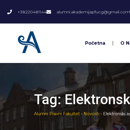
+38220481144
alumni.akademijapfucg@gmail.com
Početna
O 
Tag:
Elektronsk
Alumni Pravni Fakultet
-
Novosti
-
Elektronski a