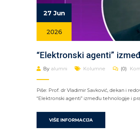
27 Jun
2026
“Elektronski agenti” izmeđ
By
alumni
Kolumne
(0)
Kom
Piše: Prof. dr Vladimir Savković, dekan i re
“Elektronski agenti” između tehnologije i 
VIŠE INFORMACIJA