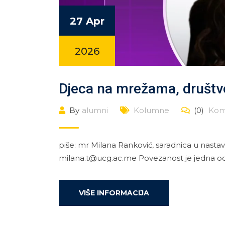
27 Apr
2026
Djeca na mrežama, društvo
By
alumni
Kolumne
(0)
Kom
piše: mr Milana Ranković, saradnica u nasta
milana.t@ucg.ac.me Povezanost je jedna od 
VIŠE INFORMACIJA