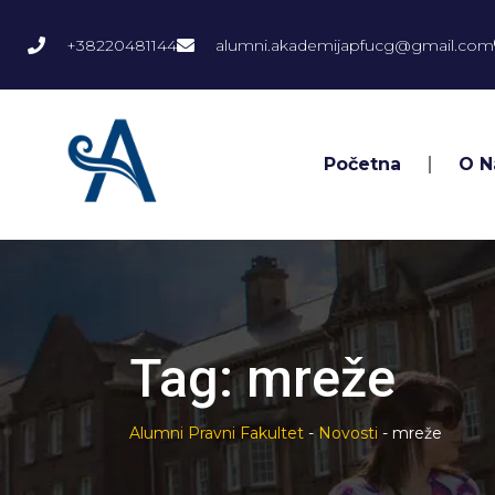
+38220481144
alumni.akademijapfucg@gmail.com
Početna
O 
Tag:
mreže
Alumni Pravni Fakultet
-
Novosti
-
mreže