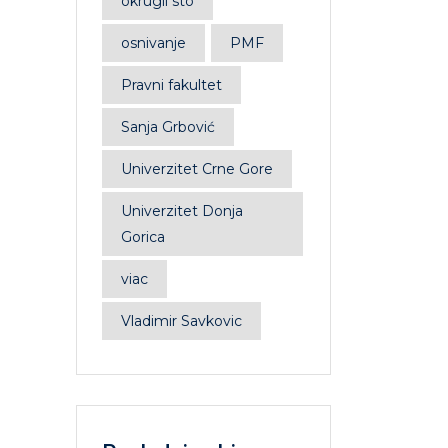
okrugli sto
osnivanje
PMF
Pravni fakultet
Sanja Grbović
Univerzitet Crne Gore
Univerzitet Donja
Gorica
viac
Vladimir Savkovic