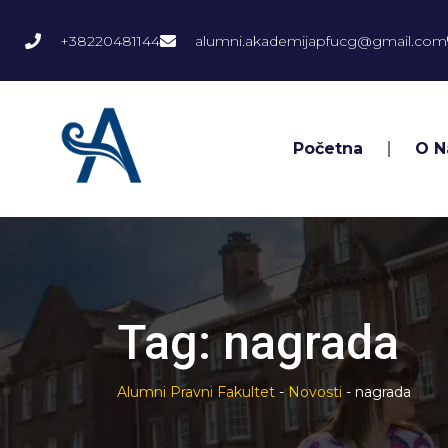
+38220481144
alumni.akademijapfucg@gmail.com
Početna
O 
Tag:
nagrada
Alumni Pravni Fakultet
-
Novosti
-
nagrada