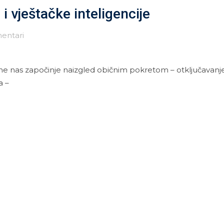
 i vještačke inteligencije
entari
 nas započinje naizgled običnim pokretom – otključavan
a –