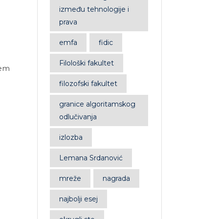
između tehnologije i
prava
emfa
fidic
Filološki fakultet
jem
filozofski fakultet
granice algoritamskog
odlučivanja
izlozba
Lemana Srdanović
mreže
nagrada
najbolji esej