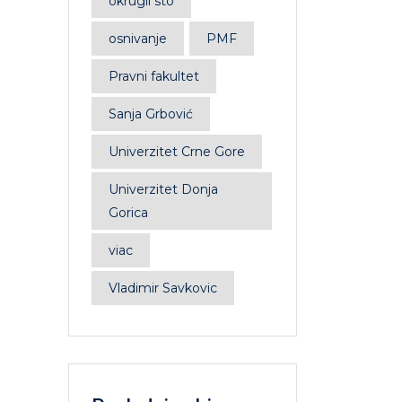
okrugli sto
osnivanje
PMF
Pravni fakultet
Sanja Grbović
Univerzitet Crne Gore
Univerzitet Donja
Gorica
viac
Vladimir Savkovic