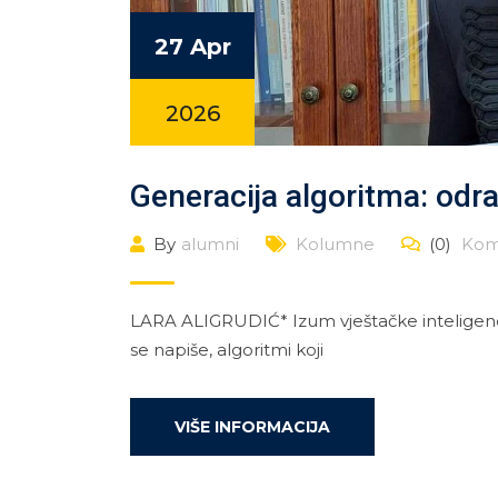
27 Apr
2026
Generacija algoritma: odras
By
alumni
Kolumne
(0)
Kom
LARA ALIGRUDIĆ* Izum vještačke inteligencij
se napiše, algoritmi koji
VIŠE INFORMACIJA