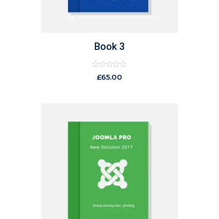
Book 3
Rated
£
65.00
0
out
of
5