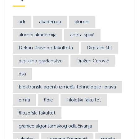
adr
akademija
alumni
alumni akademija
aneta spaić
Dekan Pravnog fakulteta
Digitalni štit
digitalno građanstvo
Dražen Cerović
dsa
Elektronski agenti između tehnologije i prava
emfa
fidic
Filološki fakultet
filozofski fakultet
granice algoritamskog odlučivanja
izlozba
Lemana Srdanović
mreže