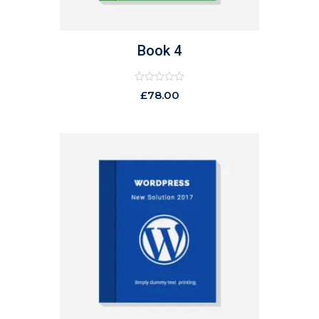
Book 4
Rated
£
78.00
0
out
of
5