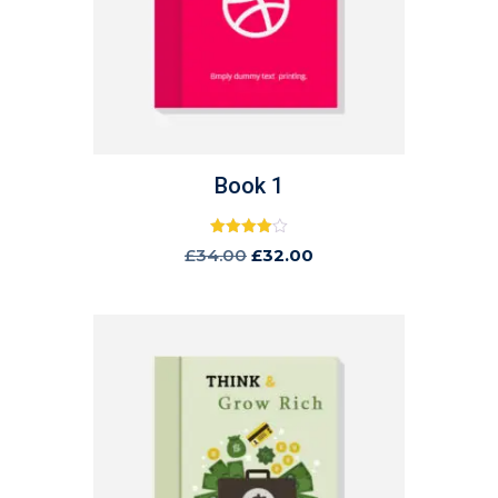
Book 1
Rated
£
34.00
£
32.00
4.00
out of 5