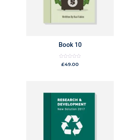
Book 10
Rated
£
49.00
0
out
of
5