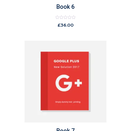
Book 6
Rated
£
36.00
0
out
of
5
Book 7