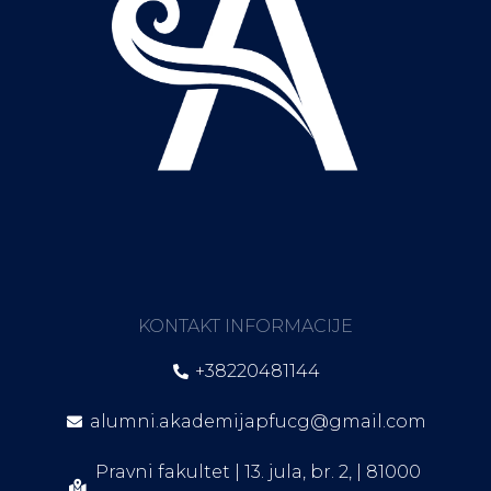
KONTAKT INFORMACIJE
+38220481144
alumni.akademijapfucg@gmail.com
Pravni fakultet | 13. jula, br. 2, | 81000