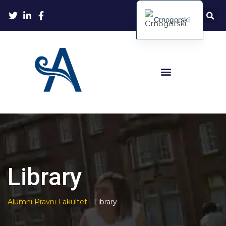
Crnogorski
Library
Alumni Pravni Fakultet
-
Library