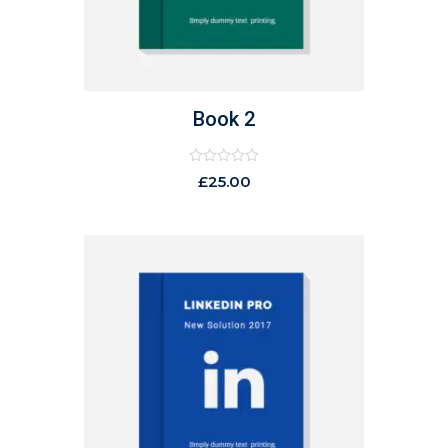
Book 2
Rated
£
25.00
0
out
of
5