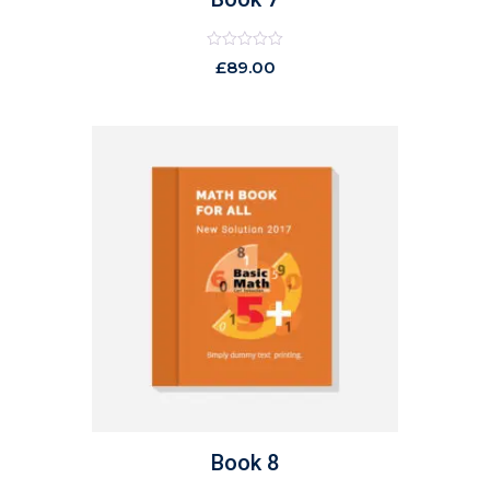
Rated
£
89.00
0
out
of
5
Book 8