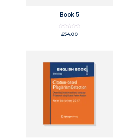
Book 5
Rated
£
54.00
0
out
of
5