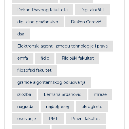
Dekan Pravnog fakulteta
Digitalni štit
digitalno građanstvo
Dražen Cerović
dsa
Elektronski agenti između tehnologije i prava
emfa
fidic
Filološki fakultet
filozofski fakultet
granice algoritamskog odlučivanja
izlozba
Lemana Srdanović
mreže
nagrada
najbolji esej
okrugli sto
osnivanje
PMF
Pravni fakultet