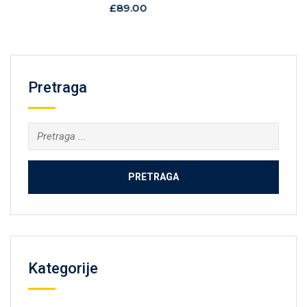
Rated
£
89.00
0
out
of
5
Pretraga
Kategorije