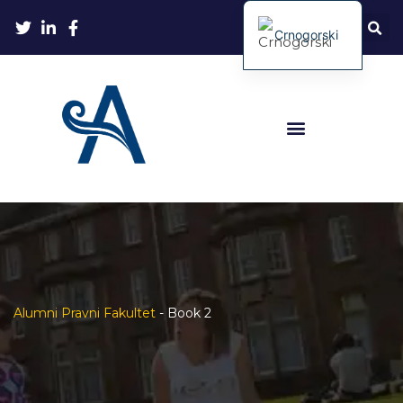
Crnogorski
Alumni Pravni Fakultet
-
Book 2