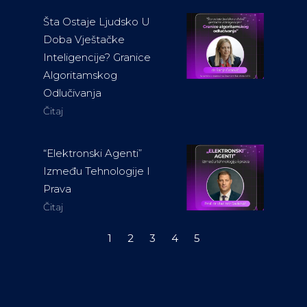
Šta Ostaje Ljudsko U
Doba Vještačke
Inteligencije? Granice
Algoritamskog
Odlučivanja
Čitaj
“Elektronski Agenti”
Između Tehnologije I
Prava
Čitaj
1
2
3
4
5