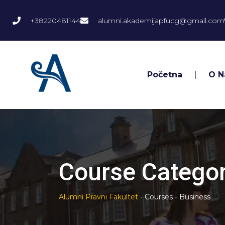
+38220481144
alumni.akademijapfucg@gmail.com
Početna
O 
Course Categor
Alumni Pravni Fakultet
-
Courses
-
Business