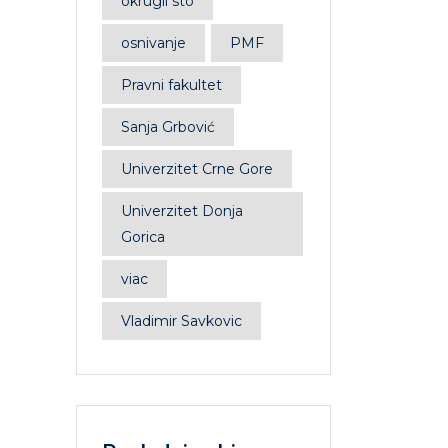
okrugli sto
osnivanje
PMF
Pravni fakultet
Sanja Grbović
Univerzitet Crne Gore
Univerzitet Donja
Gorica
viac
Vladimir Savkovic