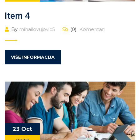
Item 4
By
mihailovujovic5
(0)
Komentari
VIŠE INFORMACIJA
23 Oct