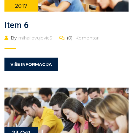
2017
Item 6
By
mihailovujovic5
(0)
Komentari
VIŠE INFORMACIJA
23 Oct