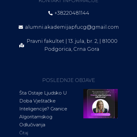
KONTAKT INFORMACIJE
+38220481144
alumni.akademijapfucg@gmail.com
Pravni fakultet | 13. jula, br. 2, | 81000
Podgorica, Crna Gora
POSLEDNJE OBJAVE
Šta Ostaje Ljudsko U
Doba Vještačke
Inteligencije? Granice
Algoritamskog
Odlučivanja
Čitaj