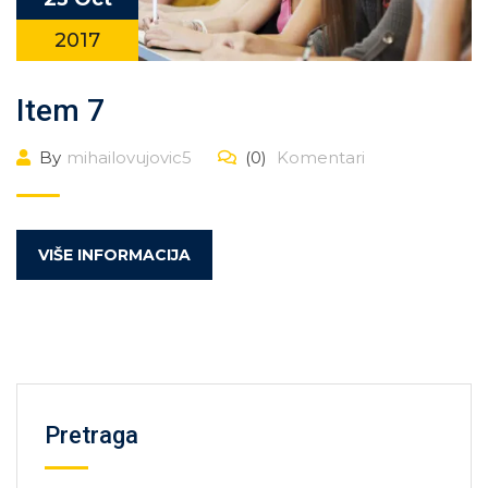
2017
Item 7
By
mihailovujovic5
(0)
Komentari
VIŠE INFORMACIJA
Pretraga