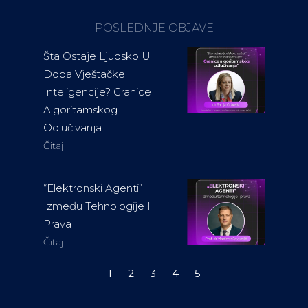
POSLEDNJE OBJAVE
Šta Ostaje Ljudsko U
Doba Vještačke
Inteligencije? Granice
Algoritamskog
Odlučivanja
Čitaj
“Elektronski Agenti”
Između Tehnologije I
Prava
Čitaj
1
2
3
4
5