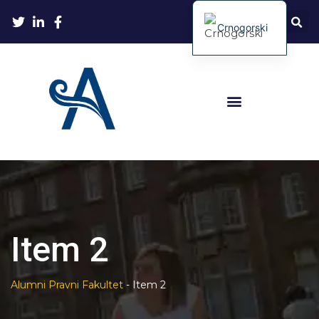
Crnogorski
Item 2
Alumni Pravni Fakultet
-
Item 2