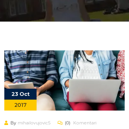
23 Oct
2017
By
mihailovujovic5
(0)
Komentari