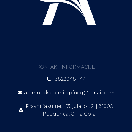
KONTAKT INFORMACIJE
+38220481144
alumni.akademijapfucg@gmail.com
Pravni fakultet | 13. jula, br. 2, | 81000
Podgorica, Crna Gora