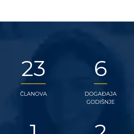
29
8
ČLANOVA
DOGAĐAJA
GODIŠNJE
1
3