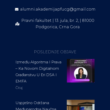
alumni.akademijapfucg@gmail.com
Pravni fakultet | 13. jula, br. 2, | 81000
Podgorica, Crna Gora
POSLEDNJE OBJAVE
Između Algoritma I Prava
– Ka Novom Digitalnom
Građanstvu U Eri DSA I
EMFA
Čitaj
Uspješno Održana
Međunarodna Naučna