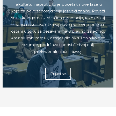
fakultetu, naprotiv, to je početak nove faze u
kojoj ta povezanost dobija još veći značaj. Poveži
se sa kolegama iz različitih generacija, razmjenjuj
znanja i iskustva, otkrivaj nove poslovne prilike i
ostani u toku sa dešavanjima u pravnoj zajednici.
Kroz alumni mrežu, ostaješ dio okruženja koje te
razumije, podržava i podstiče tvoj dalji
profesionalni i lični razvoj.
Prijavi se