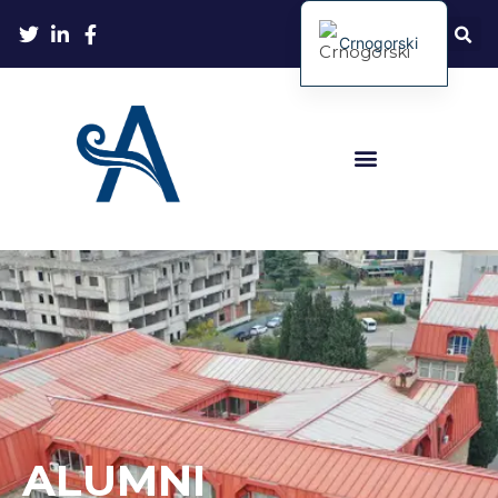
Crnogorski
ALUMNI