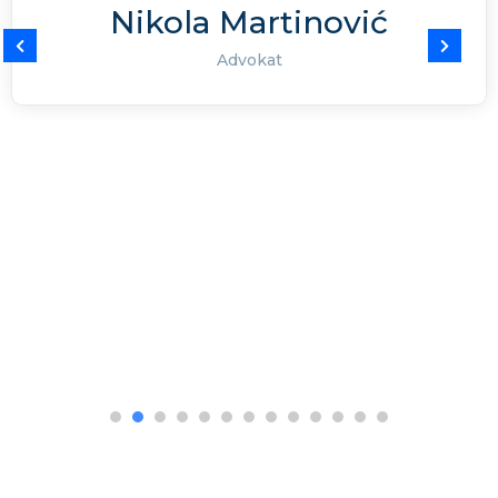
Nebojša Vučinić
Redovni profesor na Pravnom fakultetu UCG