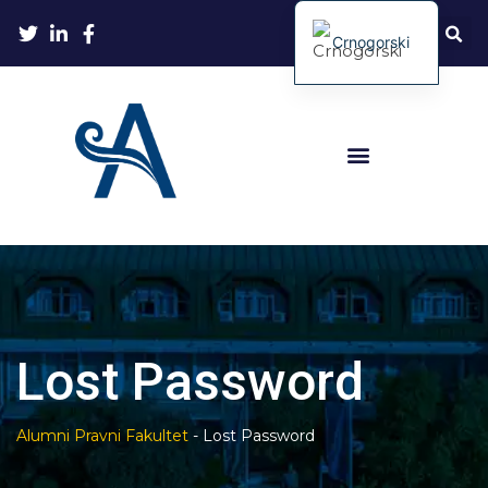
Crnogorski
Lost Password
Alumni Pravni Fakultet
-
Lost Password