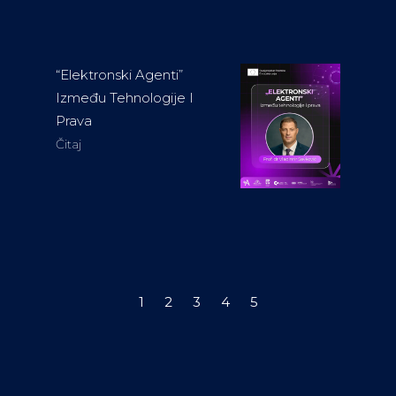
“Elektronski Agenti”
Između Tehnologije I
Prava
Čitaj
1
2
3
4
5